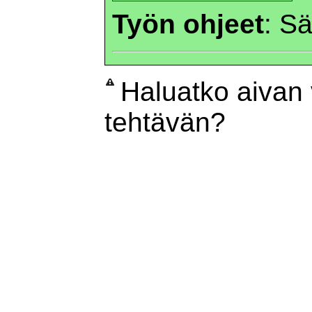
Työn ohjeet
: S
Haluatko aivan
tehtävän?