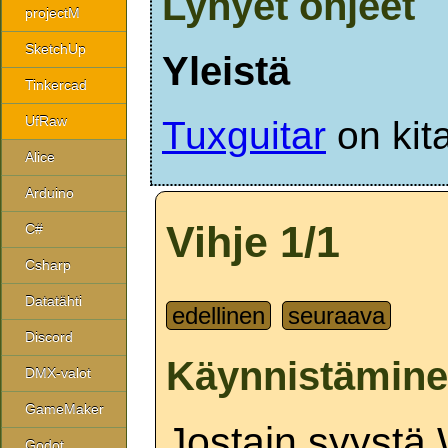
Lyhyet ohjeet
projectM
SketchUp
Yleistä
Tinkercad
UfRaw
Tuxguitar
on kita
Alice
Arduino
Vihje 1/1
C#
Csharp
Datatähti
edellinen
seuraava
Discord
Käynnistämin
DMX-valot
GameMaker
Jostain syystä 
Godot