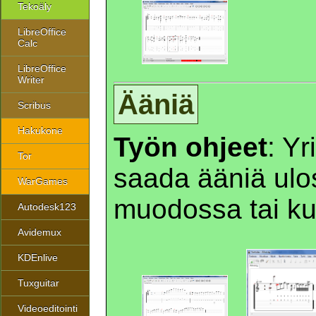
Tekoäly
LibreOffice
Calc
LibreOffice
Writer
Ääniä
Scribus
Hakukone
Työn ohjeet
: Yr
Tor
saada ääniä ulo
WarGames
muodossa tai k
Autodesk123
Avidemux
KDEnlive
Tuxguitar
Videoeditointi