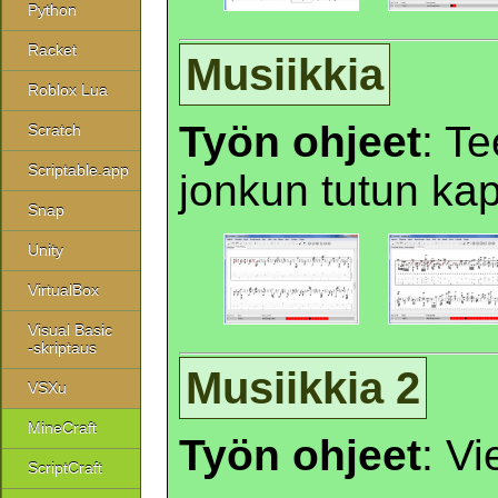
Python
Racket
Musiikkia
Roblox Lua
Työn ohjeet
: Te
Scratch
Scriptable.app
jonkun tutun ka
Snap
Unity
VirtualBox
Visual Basic
-skriptaus
Musiikkia 2
VSXu
MineCraft
Työn ohjeet
: V
ScriptCraft