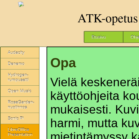
ATK-opetus
Etusivu
Ohj
Audacity
Opa
Denemo
Hydrogen-
Vielä keskenerä
rumpusetti
Open Music
käyttöohjeita k
RoseGarden-
mukaisesti. Kuvia
nuotinnos
Sonic Pi
harmi, mutta ku
LibreOffice
mietintämyssy k
Presentation