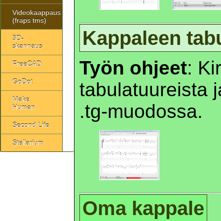
Videokaappaus
(fraps tms)
Kappaleen tabu
3D-
skannaus
Työn ohjeet
: K
FreeCAD
GoDot
tabulatuureista 
Make
.tg-muodossa.
Human
Second Life
Stellarium
Oma kappale