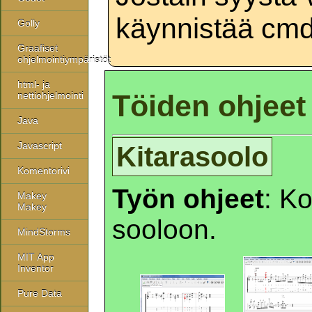
käynnistää cmd
Golly
Graafiset
ohjelmointiympäristöt
html- ja
Töiden ohjeet
nettiohjelmointi
Java
Javascript
Kitarasoolo
Komentorivi
Työn ohjeet
: K
Makey
Makey
sooloon.
MindStorms
MIT App
Inventor
Pure Data