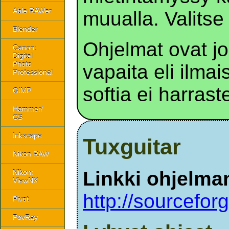
Able RAWer
muualla. Valitse 
Blender
Ohjelmat ovat j
Canon:
Digital
Photo
vapaita eli ilmai
Professional
softia ei harraste
GIMP
Hammer/
CS
Inkscape
Tuxguitar
Nikon RAW
Linkki ohjelman
Nikon:
ViewNX
http://sourcefor
Pivot
PovRay