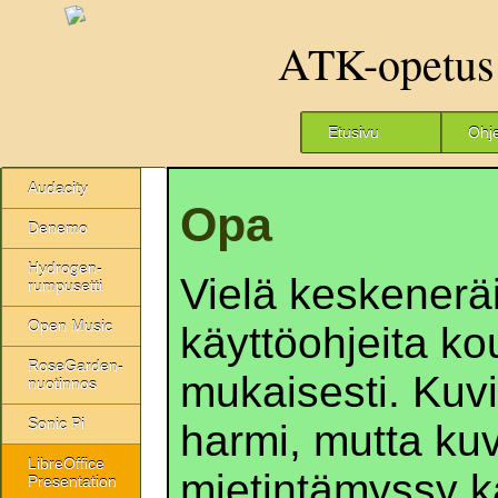
ATK-opetus
Etusivu
Ohj
Audacity
Opa
Denemo
Hydrogen-
Vielä keskenerä
rumpusetti
Open Music
käyttöohjeita k
RoseGarden-
mukaisesti. Kuvia
nuotinnos
Sonic Pi
harmi, mutta ku
LibreOffice
mietintämyssy k
Presentation