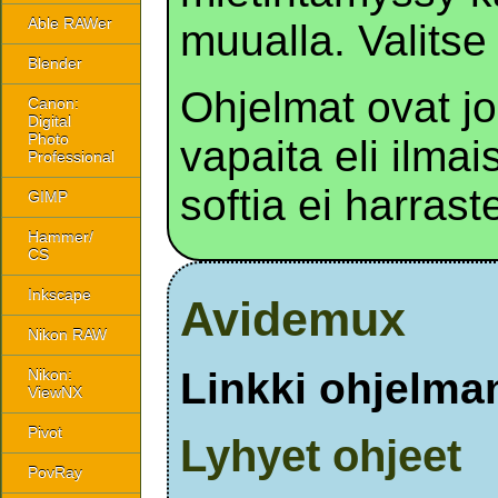
Able RAWer
muualla. Valitse 
Blender
Ohjelmat ovat j
Canon:
Digital
Photo
vapaita eli ilmai
Professional
softia ei harraste
GIMP
Hammer/
CS
Inkscape
Avidemux
Nikon RAW
Linkki ohjelman
Nikon:
ViewNX
Pivot
Lyhyet ohjeet
PovRay