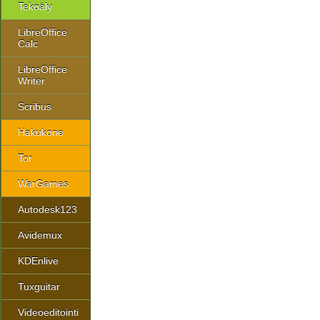
Tekoäly
LibreOffice
Calc
LibreOffice
Writer
Scribus
Hakukone
Tor
WarGames
Autodesk123
Avidemux
KDEnlive
Tuxguitar
Videoeditointi