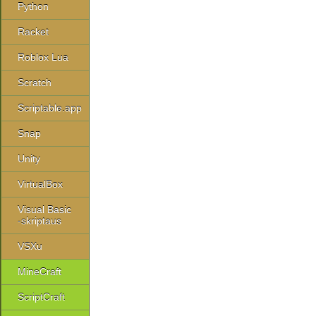
Python
Racket
Roblox Lua
Scratch
Scriptable.app
Snap
Unity
VirtualBox
Visual Basic
-skriptaus
VSXu
MineCraft
ScriptCraft