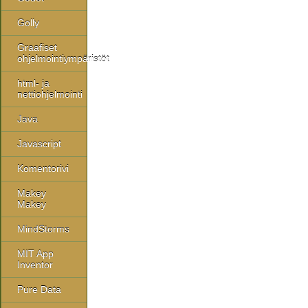
Golly
Graafiset
ohjelmointiympäristöt
html- ja
nettiohjelmointi
Java
Javascript
Komentorivi
Makey
Makey
MindStorms
MIT App
Inventor
Pure Data