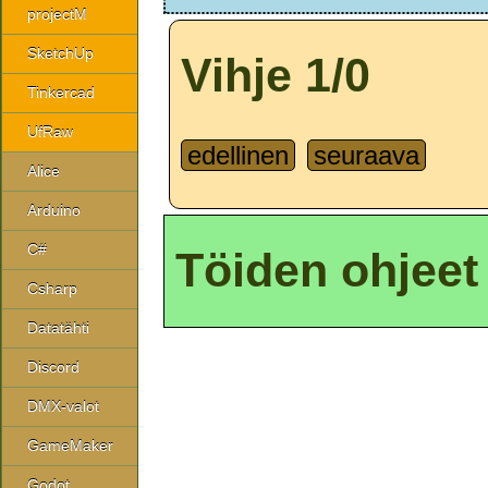
projectM
SketchUp
Vihje 1/0
Tinkercad
UfRaw
edellinen
seuraava
Alice
Arduino
C#
Töiden ohjeet
Csharp
Datatähti
Discord
DMX-valot
GameMaker
Godot