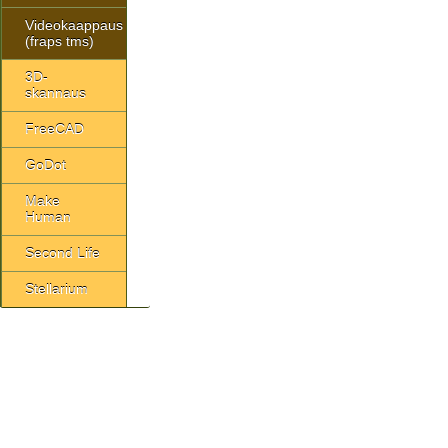
Videokaappaus
(fraps tms)
3D-
skannaus
FreeCAD
GoDot
Make
Human
Second Life
Stellarium