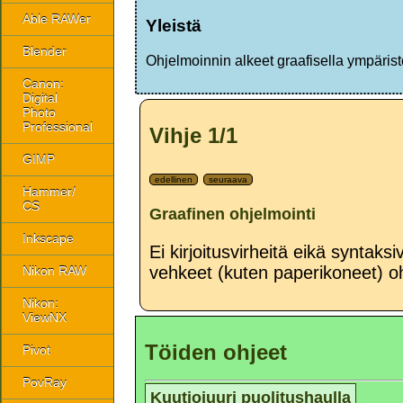
Able RAWer
Yleistä
Blender
Ohjelmoinnin alkeet graafisella ympärist
Canon:
Digital
Photo
Professional
Vihje 1/1
GIMP
edellinen
seuraava
Hammer/
CS
Graafinen ohjelmointi
Inkscape
Ei kirjoitusvirheitä eikä syntaks
vehkeet (kuten paperikoneet) oh
Nikon RAW
Nikon:
ViewNX
Töiden ohjeet
Pivot
PovRay
Kuutiojuuri puolitushaulla