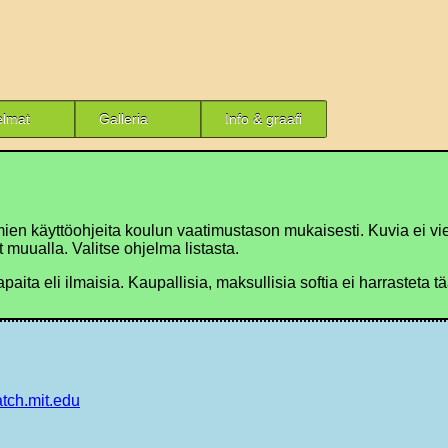
elmat
Galleria
Info & graafi
en käyttöohjeita koulun vaatimustason mukaisesti. Kuvia ei viel
muualla. Valitse ohjelma listasta.
ita eli ilmaisia. Kaupallisia, maksullisia softia ei harrasteta tä
atch.mit.edu