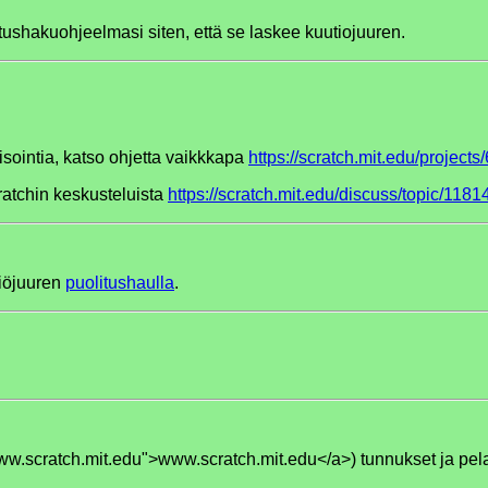
tushakuohjeelmasi siten, että se laskee kuutiojuuren.
lisointia, katso ohjetta vaikkkapa
https://scratch.mit.edu/project
ratchin keskusteluista
https://scratch.mit.edu/discuss/topic/1181
liöjuuren
puolitushaulla
.
www.scratch.mit.edu">www.scratch.mit.edu</a>) tunnukset ja pela