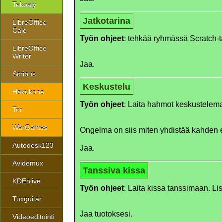
Tekoäly
Jatkotarina
LibreOffice
Calc
Työn ohjeet
: tehkää ryhmässä Scratch-ta
LibreOffice
Writer
Jaa.
Scribus
Keskustelu
Hakukone
Työn ohjeet
: Laita hahmot keskustelem
Tor
WarGames
Ongelma on siis miten yhdistää kahden e
Autodesk123
Jaa.
Avidemux
Tanssiva kissa
KDEnlive
Työn ohjeet
: Laita kissa tanssimaan. Lis
Tuxguitar
Jaa tuotoksesi.
Videoeditointi