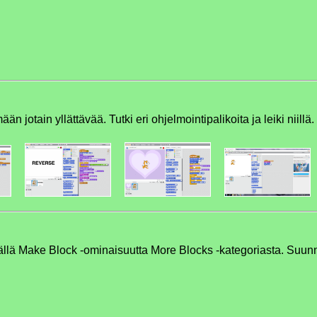
än jotain yllättävää. Tutki eri ohjelmointipalikoita ja leiki niillä
lä Make Block -ominaisuutta More Blocks -kategoriasta. Suunnitte