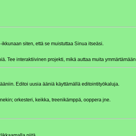
h-ikkunaan siten, että se muistuttaa Sinua itseäsi.
niä. Tee interaktiivinen projekti, mikä auttaa muita ymmärtämään 
ääniin. Editoi uusia ääniä käyttämällä editointityökaluja.
nekin; orkesteri, keikka, treenikämppä, ooppera jne.
klikkaamalla niitä.