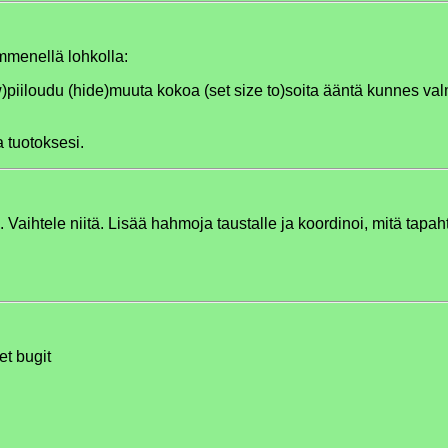
ymmenellä lohkolla:
)
piiloudu (hide)
muuta kokoa (set size to)
soita ääntä kunnes val
 tuotoksesi.
. Vaihtele niitä. Lisää hahmoja taustalle ja koordinoi, mitä tapah
et bugit