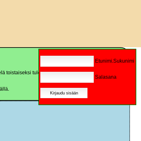
Etunimi.Sukunimi
ä toistaiseksi tule, harmi, mutta kuvien kanssa on
Salasana
ällä.