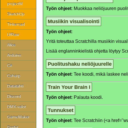
projectM
Työn ohjeet
: Muokkaa neliöjuuren puoli
SketchUp
Musiikin visualisointi
Tinkercad
Työn ohjeet
:
UfRaw
Yritä toteuttaa Scratchilla musiikin visua
Alice
Lisää englanninkielistä ohjetta löytyy Sc
Arduino
Puolitushaku neliöjuurelle
C#
Työn ohjeet
: Tee koodi, mikä laskee ne
Csharp
Datatähti
Train Your Brain I
Discord
Työn ohjeet
: Palauta koodi.
DMX-valot
Tunnukset
GameMaker
Työn ohjeet
: Tee Scratchiin (<a href="
Godot