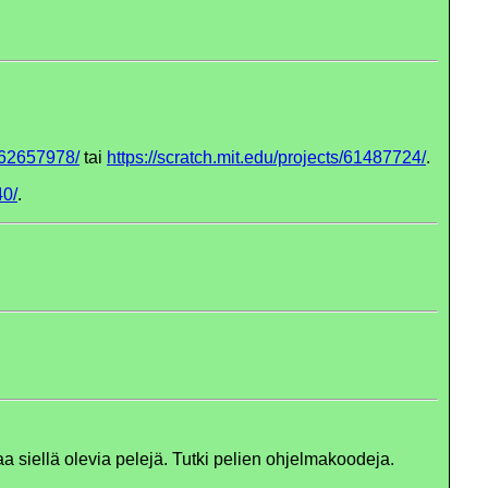
s/62657978/
tai
https://scratch.mit.edu/projects/61487724/
.
40/
.
a siellä olevia pelejä. Tutki pelien ohjelmakoodeja.