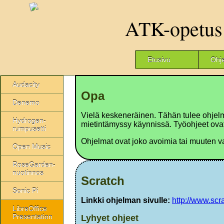
ATK-opetus
Etusivu
Ohj
Audacity
Opa
Denemo
Vielä keskeneräinen. Tähän tulee ohjelmi
Hydrogen-
mietintämyssy käynnissä. Työohjeet ovat 
rumpusetti
Ohjelmat ovat joko avoimia tai muuten vapa
Open Music
RoseGarden-
nuotinnos
Scratch
Sonic Pi
Linkki ohjelman sivulle:
http://www.scr
LibreOffice
Presentation
Lyhyet ohjeet