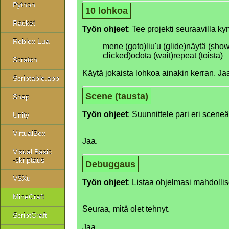
Python
10 lohkoa
Racket
Työn ohjeet
: Tee projekti seuraavilla k
Roblox Lua
mene (goto)
liu'u (glide)
näytä (show
clicked)
odota (wait)
repeat (toista)
Scratch
Käytä jokaista lohkoa ainakin kerran. Jaa
Scriptable.app
Scene (tausta)
Snap
Työn ohjeet
: Suunnittele pari eri sceneä
Unity
VirtualBox
Jaa.
Visual Basic
-skriptaus
Debuggaus
VSXu
Työn ohjeet
: Listaa ohjelmasi mahdollis
MineCraft
Seuraa, mitä olet tehnyt.
ScriptCraft
Jaa.