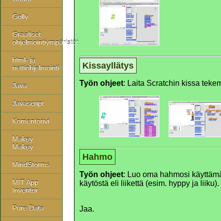
Golly
Graafiset
ohjelmointiympäristöt
html- ja
Kissayllätys
nettiohjelmointi
Työn ohjeet
: Laita Scratchin kissa tekemä
Java
Javascript
Komentorivi
Makey
Makey
Hahmo
MindStorms
Työn ohjeet
: Luo oma hahmosi käyttämäl
MIT App
käytöstä eli liikettä (esim. hyppy ja liiku).
Inventor
Pure Data
Jaa.