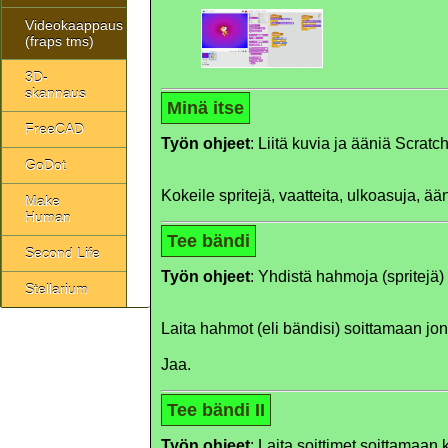
Videokaappaus
(fraps tms)
3D-
skannaus
Minä itse
FreeCAD
Työn ohjeet
: Liitä kuvia ja ääniä Scratc
GoDot
Kokeile spritejä, vaatteita, ulkoasuja, ää
Make
Human
Tee bändi
Second Life
Työn ohjeet
: Yhdistä hahmoja (spritejä) 
Stellarium
Laita hahmot (eli bändisi) soittamaan jon
Jaa.
Tee bändi II
Työn ohjeet
: Laita soittimet soittamaan 