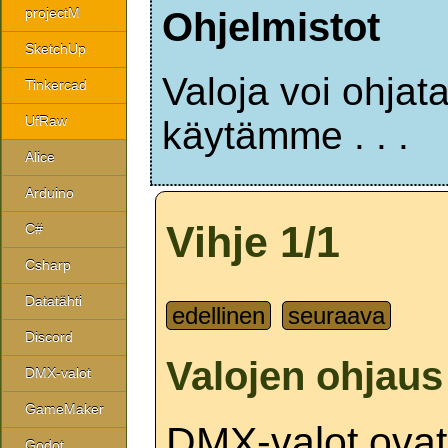
Ohjelmistot
projectM
SketchUp
Valoja voi ohjata
Tinkercad
UfRaw
käytämme . . .
Alice
Arduino
Vihje 1/1
C#
Csharp
Datatähti
edellinen
seuraava
Discord
Valojen ohjaus 
DMX-valot
GameMaker
DMX-valot ovat 
Godot