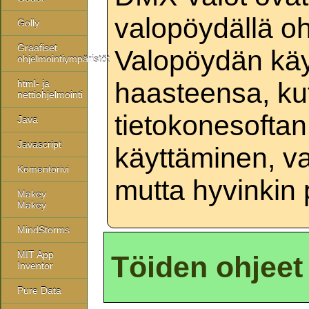
valopöydällä oh
Golly
Graafiset
Valopöydän kä
ohjelmointiympäristöt
haasteensa, ku
html- ja
nettiohjelmointi
tietokonesofta
Java
Javascript
käyttäminen, va
Komentorivi
mutta hyvinkin 
Makey
Makey
MindStorms
MIT App
Töiden ohjeet
Inventor
Pure Data