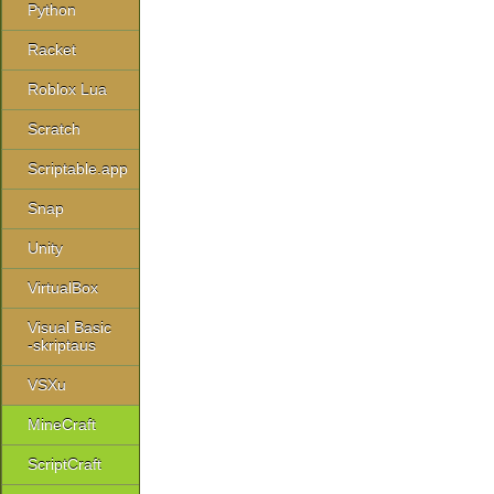
Python
Racket
Roblox Lua
Scratch
Scriptable.app
Snap
Unity
VirtualBox
Visual Basic
-skriptaus
VSXu
MineCraft
ScriptCraft