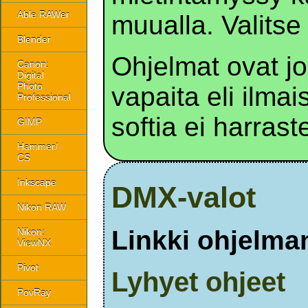
Able RAWer
muualla. Valitse 
Blender
Ohjelmat ovat j
Canon:
Digital
Photo
vapaita eli ilmai
Professional
softia ei harraste
GIMP
Hammer/
CS
Inkscape
DMX-valot
Nikon RAW
Linkki ohjelman
Nikon:
ViewNX
Pivot
Lyhyet ohjeet
PovRay