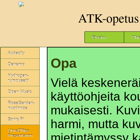
ATK-opetus
Etusivu
Ohj
Audacity
Opa
Denemo
Hydrogen-
Vielä keskenerä
rumpusetti
Open Music
käyttöohjeita k
RoseGarden-
mukaisesti. Kuvia
nuotinnos
Sonic Pi
harmi, mutta ku
LibreOffice
mietintämyssy k
Presentation