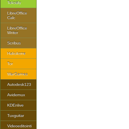
Tekoäly
LibreOffice
Calc
LibreOffice
Writer
Scribus
Hakukone
Tor
WarGames
Autodesk123
Avidemux
KDEnlive
Tuxguitar
Videoeditointi