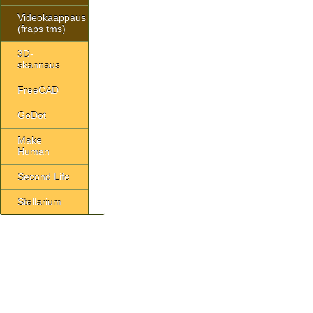
Videokaappaus
(fraps tms)
3D-
skannaus
FreeCAD
GoDot
Make
Human
Second Life
Stellarium